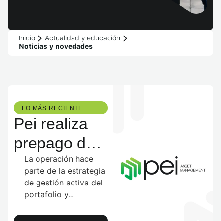
Inicio
Actualidad y educación
Noticias y novedades
LO MÁS RECIENTE​
Pei realiza
prepago de
$300.000
La operación hace
parte de la estrategia
millones de
de gestión activa del
portafolio y
deuda luego
optimización del
de la
capital, permitiendo