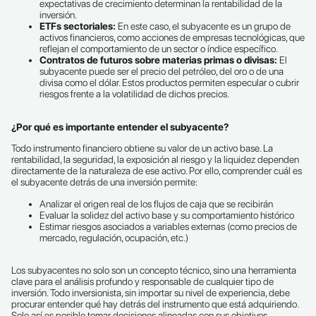
expectativas de crecimiento determinan la rentabilidad de la
inversión.
ETFs sectoriales:
En este caso, el subyacente es un grupo de
activos financieros, como acciones de empresas tecnológicas, que
reflejan el comportamiento de un sector o índice específico.
Contratos de futuros sobre materias primas o divisas:
El
subyacente puede ser el precio del petróleo, del oro o de una
divisa como el dólar. Estos productos permiten especular o cubrir
riesgos frente a la volatilidad de dichos precios.
¿Por qué es importante entender el subyacente?
Todo instrumento financiero obtiene su valor de un activo base. La
rentabilidad, la seguridad, la exposición al riesgo y la liquidez dependen
directamente de la naturaleza de ese activo. Por ello, comprender cuál es
el subyacente detrás de una inversión permite:
Analizar el origen real de los flujos de caja que se recibirán
Evaluar la solidez del activo base y su comportamiento histórico
Estimar riesgos asociados a variables externas (como precios de
mercado, regulación, ocupación, etc.)
Los subyacentes no solo son un concepto técnico, sino una herramienta
clave para el análisis profundo y responsable de cualquier tipo de
inversión. Todo inversionista, sin importar su nivel de experiencia, debe
procurar entender qué hay detrás del instrumento que está adquiriendo.
Solo así es posible tomar decisiones alineadas con sus objetivos