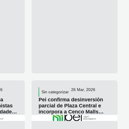
26
26 Mar, 2026
Sin categorizar
ea
Pei confirma desinversión
nistas
parcial de Plaza Central e
idades
incorpora a Cenco Malls
ño
como socio estratégico
R ARTICULO
LEER ARTICULO