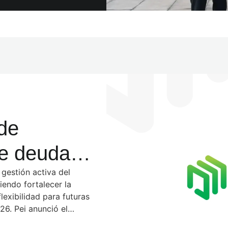
 de
de deuda
sión de
 gestión activa del
iendo fortalecer la
flexibilidad para futuras
26. Pei anunció el
ones en obligaciones