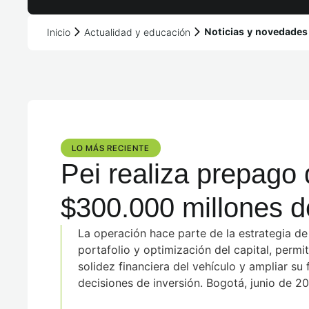
Inicio
Actualidad y educación
Noticias y novedades
LO MÁS RECIENTE​
Pei realiza prepago
$300.000 millones 
luego de la desinver
La operación hace parte de la estrategia de
portafolio y optimización del capital, permit
solidez financiera del vehículo y ampliar su 
Plaza Central
decisiones de inversión. Bogotá, junio de 20
prepago de aproximadamente $300.000 mill