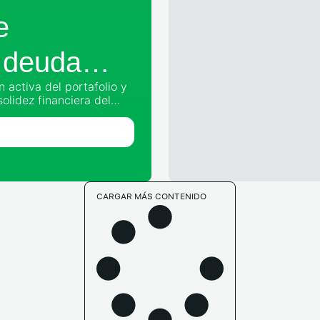
e
 deuda
 activa del portafolio y
ión de
solidez financiera del
siones de inversión.
 aproximadamente
lizando parte de
CARGAR MÁS CONTENIDO