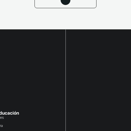
educación
des
ra