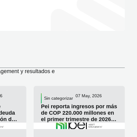
gement y resultados e
26
07 May, 2026
Sin categorizar
e
Pei reporta ingresos por más
 deuda
de COP 220.000 millones en
ión de
el primer trimestre de 2026 y
avanza en su estrategia de
R ARTICULO
LEER ARTICULO
desinversiones