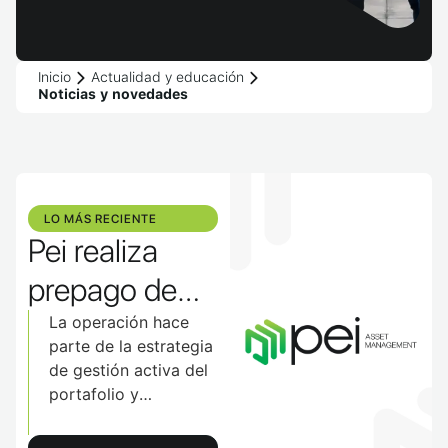
Inicio
Actualidad y educación
Noticias y novedades
LO MÁS RECIENTE​
Pei realiza
prepago de
$300.000
La operación hace
parte de la estrategia
millones de
de gestión activa del
portafolio y
deuda luego
optimización del
de la
capital, permitiendo