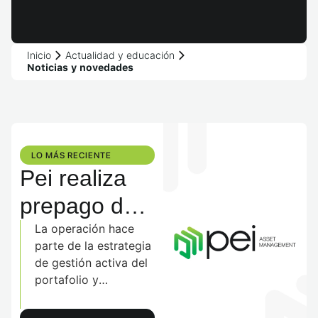
Inicio
Actualidad y educación
Noticias y novedades
LO MÁS RECIENTE​
Pei realiza
prepago de
$300.000
La operación hace
parte de la estrategia
millones de
de gestión activa del
portafolio y
deuda luego
optimización del
de la
capital, permitiendo