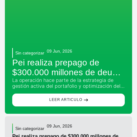
09 Jun, 2026
Sin categorizar
Pei realiza prepago de
$300.000 millones de deuda
La operación hace parte de la estrategia de
luego de la desinversión de
gestión activa del portafolio y optimización del
Plaza Central
capital, permitiendo fortalecer la solidez
financiera del vehículo y ampliar su flexibilidad
LEER ARTICULO
para futuras decisiones de inversión. Bogotá,
junio de 2026. Pei anunció el prepago de
aproximadamente $300.000 millones en
obligaciones financieras, utilizando parte de
09 Jun, 2026
Sin categorizar
Pei realiza prepago de $300.000 millones de