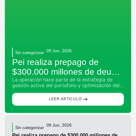
09 Jun, 2026
Sin categorizar
Pei realiza prepago de
$300.000 millones de deuda
La operación hace parte de la estrategia de
luego de la desinversión de
gestión activa del portafolio y optimización del
Plaza Central
capital, permitiendo fortalecer la solidez
financiera del vehículo y ampliar su flexibilidad
LEER ARTICULO
para futuras decisiones de inversión. Bogotá,
junio de 2026. Pei anunció el prepago de
aproximadamente $300.000 millones en
obligaciones financieras, utilizando parte de
09 Jun, 2026
Sin categorizar
Pei realiza prepago de $300.000 millones de