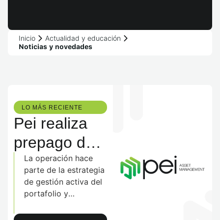
Inicio
Actualidad y educación
Noticias y novedades
LO MÁS RECIENTE​
Pei realiza
prepago de
$300.000
La operación hace
parte de la estrategia
millones de
de gestión activa del
portafolio y
deuda luego
optimización del
de la
capital, permitiendo