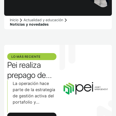
Inicio
Actualidad y educación
Noticias y novedades
LO MÁS RECIENTE​
Pei realiza
prepago de
$300.000
La operación hace
parte de la estrategia
millones de
de gestión activa del
portafolio y
deuda luego
optimización del
de la
capital, permitiendo