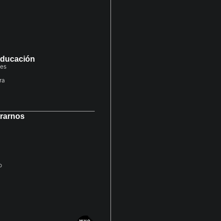
educación
des
ra
rarnos
o