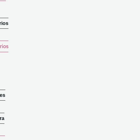
rios
rios
des
ra