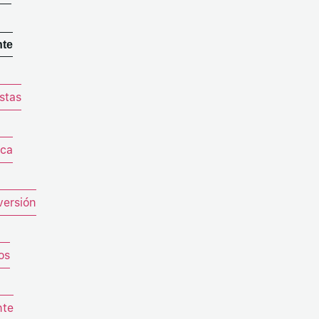
nte
istas
ica
versión
os
nte